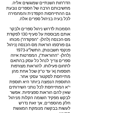
הדו"חות השנתיים שמוגשים אליה.
מחשיבותם הרבה של הספרים נובעת
גם ההתייחסות הקפדנית והמחמירה
לכל בעיה בניהול ספרים אלה.
הסמכות לדרוש ניהול ספרים ולבקר
אותם מבוססת על סעיף 130 לפקודת
מס-הכנסה (להלן- "הפקודה") מכוחו
גם פורסמו הוראות מס-הכנסה (ניהול
פנקסי חשבונות), התשל"ג-1973
(להלן- "ההוראות"), המפרטות איזה
ספרים צריך לנהל כל עסק בהתאם
לתחום פעילותו. להוראות מצורפות
תוספות (א' עד ט"ז) שכל אחת מהן
מתייחסת לסקטור עסקי אחר.
התוספת הנפוצה ביותר היא תוספת
י"א המתייחסת לכל נותני השירותים
שאין להם הוראות ספציפיות. אפשר
לבקש מפקיד השומה הקלות מניהול
חלק מהספרים, אך זאת נדרש
לעשות בבקשה מנומקת המוגשת