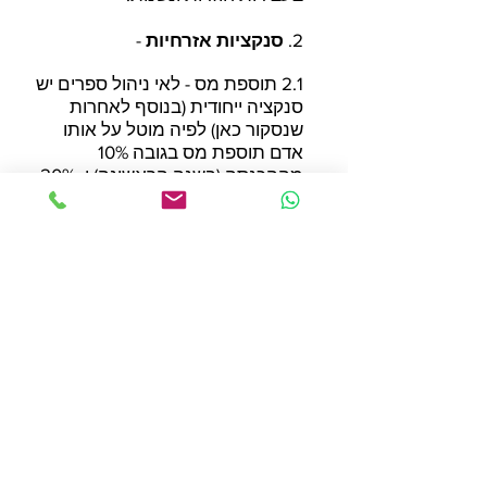
2.
סנקציות אזרחיות
-
2.1 תוספת מס - לאי ניהול ספרים יש
סנקציה ייחודית (בנוסף לאחרות
שנסקור כאן) לפיה מוטל על אותו
אדם תוספת מס בגובה 10%
מההכנסה (בשנה הראשונה) ו- 20%
מההכנסה (בכל שנה נוספת) בשנים
בהן קיים ליקוי זה (ראה סעיף 191ב'
לפקודה).
2.2 הגבלת ניכויים וקיזוזים - חלק
מההוצאות והניכויים ישללו באופן
מוחלט (קיזוז הפסדים) חלק ישללו
בנוסף כאשר מדובר באי ניהול או
ב"נסיבות מחמירות" (פחת, ריבית,
חובות אבודים). (ראה סעיף 33
לפקודה).
2.3 שינוי מדרגות המס - אובדן
מדרגות המס הנמוכות המהוות
הטבה, כך שמדרגת המס ההתחלתי