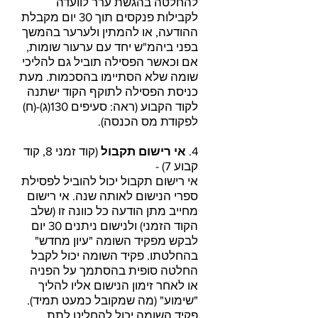
להחלטה בהגשת ערר לוועדה
לקבילות פנקסים תוך 30 יום מקבלת
ההודעה, או להמתין ולערער בהמשך
בפני ביהמ"ש יחד עם ערעור שומות,
אם וכאשר הפסילה תוביל גם להליכי
שומה שלא הסתיימו בהסכמות. מעת
כניסת הפסילה לתוקף הקוד ישתנה
לקוד הקבוע (ראה: סעיפים 130(ג)-(ח)
לפקודת מס הכנסה).
4.
אי רישום תקבול
(קוד זמני 8, קוד
קבוע 7) -
אי רישום תקבול יכול להוביל לפסילת
ספרי הנישום לאותה שנה. אי רישום
מחייב מתן הודעה כל כוונה זו (שלב
הקוד הזמני) ולנישום ניתנים 30 יום
לבקש מפקיד השומה "עיון מחדש"
בהחלטתו. פקיד השומה יכול לקבל
החלטה סופית בהסתמך על הפניה
או לאחר זימון הנישום אליו להליך
"שימוע" (מה שמקובל כמעט תמיד).
פקיד השומה יכול להחליט לתת